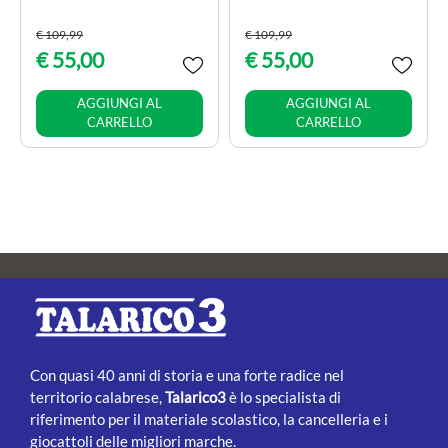
€ 109,99
€ 109,99
€ 55,00
€ 55,00
Quantità
Quantità
AGGIUNGI AL
AGGIUNGI AL
CARRELLO
CARRELLO
Con quasi 40 anni di storia e una forte radice nel
territorio calabrese,
Talarico3
è lo specialista di
riferimento per il materiale scolastico, la cancelleria e i
giocattoli delle migliori marche.