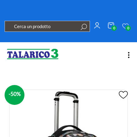
0
0
Open
-50%