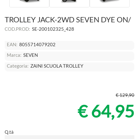
TROLLEY JACK-2WD SEVEN DYE ON/
COD.PROD:
SE-200102325_428
EAN:
8055714079202
Marca:
SEVEN
Categoria:
ZAINI SCUOLA TROLLEY
€ 129,90
€ 64,95
Q.tà