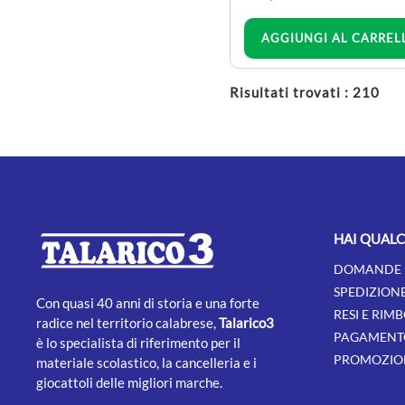
accessori scuola
Quantità
AGGIUNGI AL CARREL
astucci 3 zip
bustine
Risultati trovati : 210
diari scuola
quaderni e maxi quaderni
firmati
zaini scuola
zaini asilo
zaini scuola trolley
borracce e portamerenda
HAI QUAL
LEGAMI
DOMANDE 
SPEDIZION
Con quasi 40 anni di storia e una forte
RESI E RIMB
radice nel territorio calabrese,
Talarico3
PAGAMENT
è lo specialista di riferimento per il
PROMOZION
materiale scolastico, la cancelleria e i
giocattoli delle migliori marche.