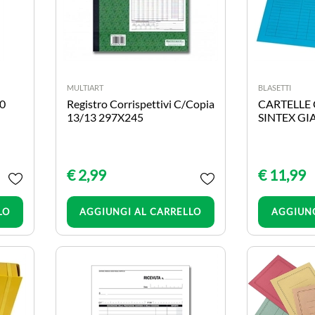
MULTIART
BLASETTI
00
Registro Corrispettivi C/Copia
CARTELLE
13/13 297X245
SINTEX GI
€ 2,99
€ 11,99
Quantità
LO
AGGIUNGI AL CARRELLO
AGGIUNG