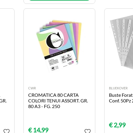
CWR
BLUEKOVER
A
CROMATICA 80 CARTA
Buste Forat
GR.
COLORI TENUI ASSORT. GR.
Conf. 50Pz
80 A3 - FG. 250
€ 2,99
€ 14,99