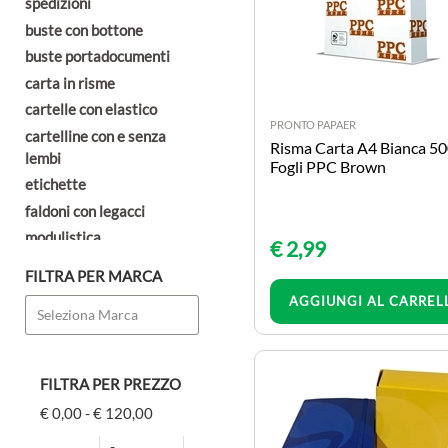
spedizioni
buste con bottone
buste portadocumenti
carta in risme
cartelle con elastico
PRONTO PAPAER
cartelline con e senza
Risma Carta A4 Bianca 5
lembi
Fogli PPC Brown
etichette
faldoni con legacci
modulistica
€ 2,99
portalistini
FILTRA PER MARCA
Quantità
raccoglitori
AGGIUNGI AL CARREL
portaprogetto
registratori con custodia
imballaggio
FILTRA PER PREZZO
SCUOLA & DIDATTICA
€ 0,00 - € 120,00
cartoncini bristol
Prezzo minimo
Prezzo massimo
misura e compassi
-