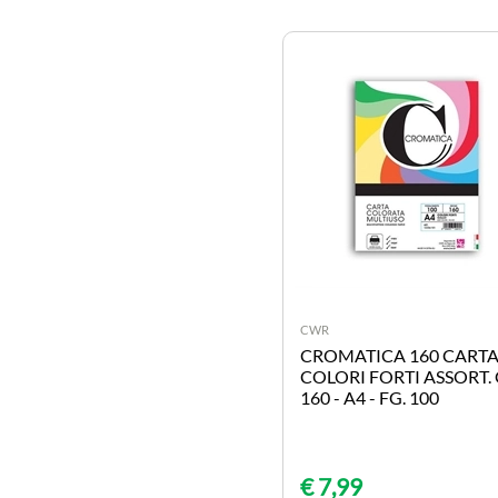
evidenziatori e marker
rilegatura e
plastificazione
GIOCATTOLI
biciclette
giochi area aperta
auto e moto elettriche
giochi bambina
giochi bambino
giochi educativi
giochi societa'
prima infanzia
CWR
CROMATICA 160 CART
strumenti musicali
COLORI FORTI ASSORT. 
giochi interattivi
160 - A4 - FG. 100
puzzle
peluche
SCOLASTICA E
€ 7,99
ACCESSORI