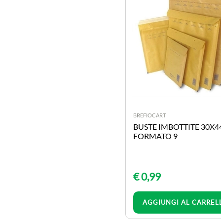
accessori scrivania
calcolatrici
colle
cornici a giorno
lavagne e accessori
matite gomme e
temperamatite
minuterie
nastro adesivo
BREFIOCART
correttori
BUSTE IMBOTTITE 30X4
FORMATO 9
cucitrici e punti per
cucitrice
elastici
fermagli puntine e
€ 0,99
minuterie
Quantità
forbici cutter perforatori
AGGIUNGI AL CARREL
penne