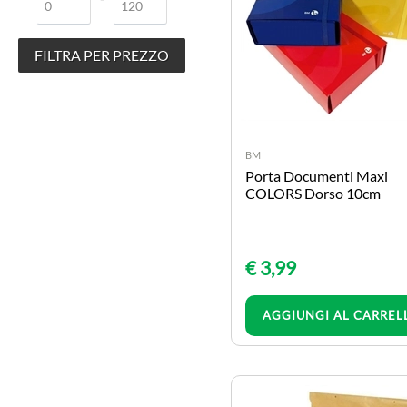
paste da modellare
pennelli e accessori
quaderni cartonati e
brossurati
quaderni e maxi quaderni
quaderni spiralati
BM
ricambi-fogli protocollo-
Porta Documenti Maxi
rubriche
COLORS Dorso 10cm
album da disegno
articoli didattici
carta crespa e velina
€ 3,99
colori
coprilibro e maxi
Quantità
AGGIUNGI AL CARREL
tele e cartoni telati
colori a tempera
valigette polionda
CANCELLERIA E UFFICIO