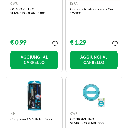
CWR
LYRA
GONIOMETRO
Goniometro Andromeda Cm
SEMICIRCOLARE 180°
12/180
€ 0,99
€ 1,29
Quantità
Quantità
AGGIUNGI AL
AGGIUNGI AL
CARRELLO
CARRELLO
KIN
CWR
Compasso 16Pz Koh-I-Noor
GONIOMETRO
SEMICIRCOLARE 360°