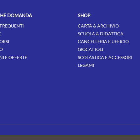
CHE DOMANDA
SHOP
FREQUENTI
CARTA & ARCHIVIO
E
SCUOLA & DIDATTICA
ORSI
CANCELLERIA E UFFICIO
O
GIOCATTOLI
I E OFFERTE
SCOLASTICA E ACCESSORI
LEGAMI
© Talarico 3 srl - P. IVA 03328200799 - Tutti i diritti riservati