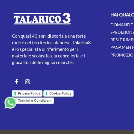
HAI QUAL
DOMANDE 
SPEDIZION
Con quasi 40 anni di storia e una forte
RESI E RIMB
radice nel territorio calabrese,
Talarico3
PAGAMENT
è lo specialista di riferimento per il
PROMOZION
materiale scolastico, la cancelleria e i
giocattoli delle migliori marche.
Facebook
instagram
Privacy Policy
Cookie Policy
Termini e Condizioni