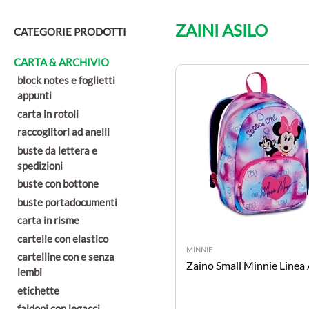
ZAINI ASILO
CATEGORIE PRODOTTI
CARTA & ARCHIVIO
block notes e foglietti
appunti
carta in rotoli
raccoglitori ad anelli
buste da lettera e
spedizioni
buste con bottone
buste portadocumenti
carta in risme
cartelle con elastico
MINNIE
cartelline con e senza
Zaino Small Minnie Linea 
lembi
etichette
faldoni con legacci