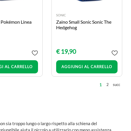
SONIC
l Pokémon Linea
Zaino Small Sonic Sonic The
Hedgehog
€ 19,90
Quantità
Quantità
I AL CARRELLO
AGGIUNGI AL CARRELLO
2
succ
1
non sia troppo lungo o largo rispetto alla schiena del
iungibile aiuta il piccolo a utilizzarlo con meno assistenza.