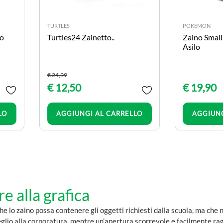
TURTLES
POKEMON
to
Turtles24 Zainetto..
Zaino Smal
Asilo
€ 24,99
€ 12,50
€ 19,90
Quantità
LO
AGGIUNGI AL CARRELLO
AGGIUNG
re alla grafica
che lo zaino possa contenere gli oggetti richiesti dalla scuola, ma che 
glio alla corporatura, mentre un’apertura scorrevole e facilmente ragg