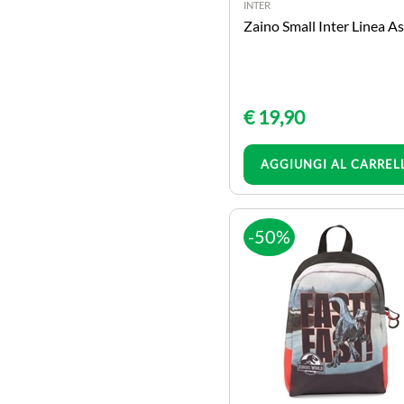
INTER
nastro adesivo
Zaino Small Inter Linea As
correttori
cucitrici e punti per
cucitrice
elastici
€ 19,90
fermagli puntine e
minuterie
Quantità
AGGIUNGI AL CARREL
forbici cutter perforatori
penne
evidenziatori e marker
-50%
rilegatura e
plastificazione
GIOCATTOLI
biciclette
giochi area aperta
auto e moto elettriche
giochi bambina