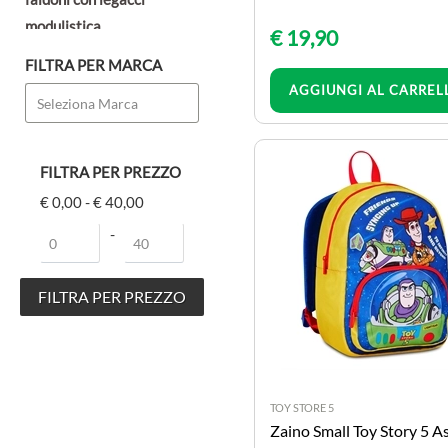
modulistica
€ 19,90
portalistini
FILTRA PER MARCA
Quantità
raccoglitori
AGGIUNGI AL CARREL
portaprogetto
registratori con custodia
imballaggio
FILTRA PER PREZZO
SCUOLA & DIDATTICA
€ 0,00 - € 40,00
cartoncini bristol
Prezzo minimo
Prezzo massimo
misura e compassi
-
paste da modellare
pennelli e accessori
quaderni cartonati e
brossurati
quaderni e maxi quaderni
quaderni spiralati
TOY STORE 5
ricambi-fogli protocollo-
Zaino Small Toy Story 5 As
rubriche