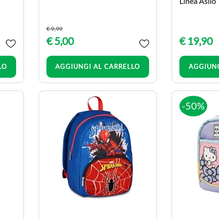
Linea Asilo
€ 9,99
€ 5,00
€ 19,90
Quantità
LO
AGGIUNGI AL CARRELLO
AGGIUNG
-50%