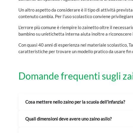
zaini scuola trolley
Un altro aspetto da considerare è il tipo di attività prevista
borracce e portamerenda
contenuto cambia. Per l’uso scolastico conviene privilegiare 
LEGAMI
L’errore più comune è riempire lo zainetto oltre il necessari
bambino su un’etichetta interna aiuta inoltre a riconoscere 
Con quasi 40 anni di esperienza nel materiale scolastico, Tal
caratteristiche per trovare un modello pratico da usare fin d
Domande frequenti sugli zai
Cosa mettere nello zaino per la scuola dell’infanzia?
Quali dimensioni deve avere uno zaino asilo?