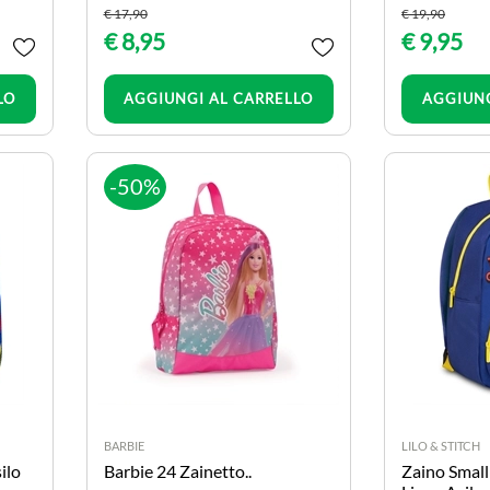
€ 17,90
€ 19,90
€ 8,95
€ 9,95
Quantità
LO
AGGIUNGI AL CARRELLO
AGGIUNG
-50%
BARBIE
LILO & STITCH
ilo
Barbie 24 Zainetto..
Zaino Smal