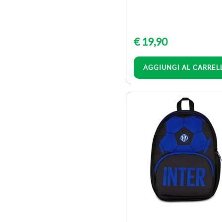
album da disegno
articoli didattici
carta crespa e velina
€ 19,90
colori
coprilibro e maxi
Quantità
AGGIUNGI AL CARREL
tele e cartoni telati
colori a tempera
valigette polionda
CANCELLERIA E UFFICIO
accessori scrivania
calcolatrici
colle
cornici a giorno
lavagne e accessori
matite gomme e
temperamatite
minuterie