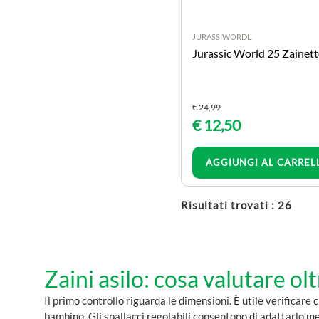
giochi bambino
giochi educativi
JURASSIWORDL
giochi societa'
Jurassic World 25 Zainet
prima infanzia
strumenti musicali
giochi interattivi
€ 24,99
puzzle
€ 12,50
peluche
SCOLASTICA E
Quantità
AGGIUNGI AL CARREL
ACCESSORI
accessori scuola
Risultati trovati : 26
astucci 3 zip
bustine
diari scuola
quaderni e maxi quaderni
Zaini asilo: cosa valutare olt
firmati
zaini scuola
Il primo controllo riguarda le dimensioni. È utile verificare 
zaini asilo
bambino. Gli spallacci regolabili consentono di adattarlo me