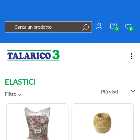
0
0
Open
ELASTICI
Filtro