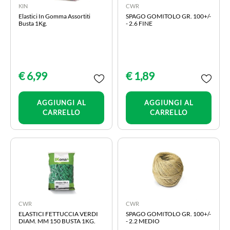
KIN
CWR
Elastici In Gomma Assortiti
SPAGO GOMITOLO GR. 100+/-
Busta 1Kg.
- 2.6 FINE
€ 6,99
€ 1,89
Quantità
Quantità
AGGIUNGI AL
AGGIUNGI AL
CARRELLO
CARRELLO
CWR
CWR
ELASTICI FETTUCCIA VERDI
SPAGO GOMITOLO GR. 100+/-
DIAM. MM 150 BUSTA 1KG.
- 2.2 MEDIO