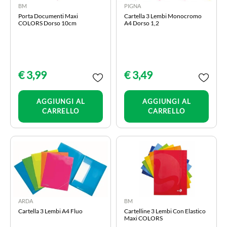
BM
PIGNA
Porta Documenti Maxi
Cartella 3 Lembi Monocromo
COLORS Dorso 10cm
A4 Dorso 1,2
€ 3,99
€ 3,49
Quantità
Quantità
AGGIUNGI AL
AGGIUNGI AL
CARRELLO
CARRELLO
ARDA
BM
Cartella 3 Lembi A4 Fluo
Cartelline 3 Lembi Con Elastico
Maxi COLORS