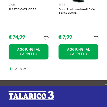
CWR
SIAM
PLASTIFICATRICE A3
Dorso Plastico Ad Anelli 8Mm
Bianco 100Pz.
€ 74,99
€ 7,99
Quantità
Quantità
AGGIUNGI AL
AGGIUNGI AL
CARRELLO
CARRELLO
2
succ
1