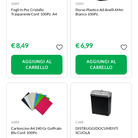
SIAM
SIAM
Fogli In Pvc Cristallo
Dorso Plastico Ad Anelli 6Mm
Trasparente Conf. 100Pz. A4
Bianco 100Pz.
€ 8,49
€ 6,99
Quantità
Quantità
AGGIUNGI AL
AGGIUNGI AL
CARRELLO
CARRELLO
SIAM
CWR
Cartoncino A4 240 Gr Goffrato
DISTRUGGIDOCUMENTI
Blu Conf. 100Pz.
SCUOLA