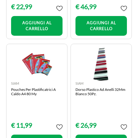
€ 22,99
€ 46,99
Quantità
Quantità
AGGIUNGI AL
AGGIUNGI AL
CARRELLO
CARRELLO
SIAM
SIAM
Pouches Per Plastificatrici A
Dorso Plastico Ad Anelli 32Mm
Caldo A4 80 My
Bianco 50Pz.
€ 11,99
€ 26,99
Quantità
Quantità