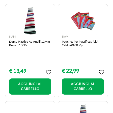
SIAM
SIAM
Dorso Plastico Ad Anelli 12Mm
Pouches Per Plastificatrici A
Bianco 100Pz.
Caldo A3 80 My
€ 13,49
€ 22,99
Quantità
Quantità
AGGIUNGI AL
AGGIUNGI AL
CARRELLO
CARRELLO