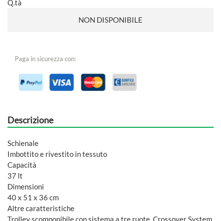
Q.tà
NON DISPONIBILE
Paga in sicurezza con:
Descrizione
Schienale
Imbottito e rivestito in tessuto
Capacità
37 lt
Dimensioni
40 x 51 x 36 cm
Altre caratteristiche
Trolley scomponibile con sistema a tre ruote, Crossover System