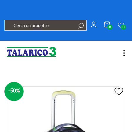
0
0
Open
-50%