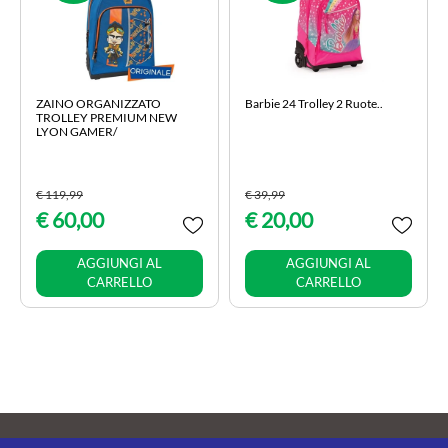
ZAINO ORGANIZZATO
Barbie 24 Trolley 2 Ruote..
TROLLEY PREMIUM NEW
LYON GAMER/
€ 119,99
€ 39,99
€ 60,00
€ 20,00
Quantità
Quantità
AGGIUNGI AL
AGGIUNGI AL
CARRELLO
CARRELLO