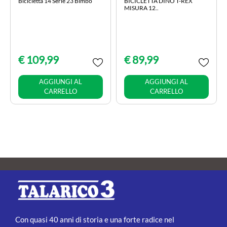
Bicicletta 14 Serie 23 Bimbo
BICICLETTA DINO T-REX
MISURA 12..
€ 109,99
€ 89,99
Quantità
Quantità
AGGIUNGI AL
AGGIUNGI AL
CARRELLO
CARRELLO
Con quasi 40 anni di storia e una forte radice nel