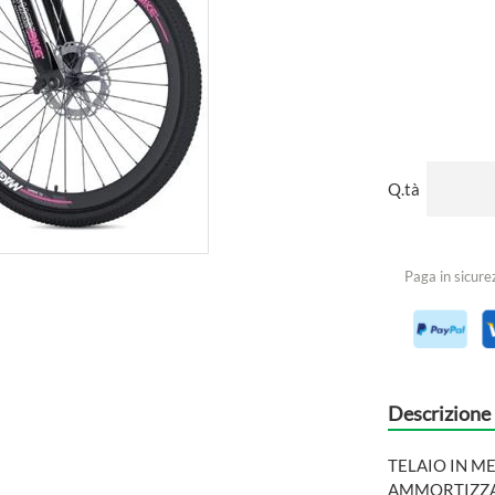
Q.tà
Paga in sicure
Descrizione
TELAIO IN M
AMMORTIZZA