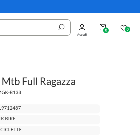
0
0
Accedi
4 Mtb Full Ragazza
MGK-B138
19712487
K BIKE
ICICLETTE