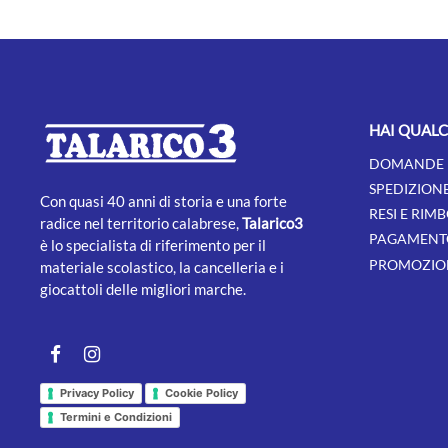
HAI QUAL
DOMANDE 
SPEDIZION
Con quasi 40 anni di storia e una forte
RESI E RIMB
radice nel territorio calabrese,
Talarico3
PAGAMENT
è lo specialista di riferimento per il
PROMOZION
materiale scolastico, la cancelleria e i
giocattoli delle migliori marche.
Facebook
instagram
Privacy Policy
Cookie Policy
Termini e Condizioni