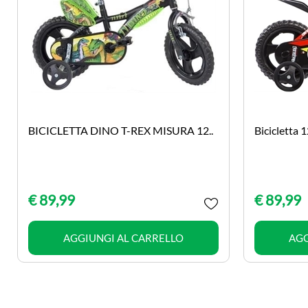
BICICLETTA DINO T-REX MISURA 12..
Bicicletta 
€ 89,99
€ 89,99
Quantità
AGGIUNGI AL CARRELLO
AGG