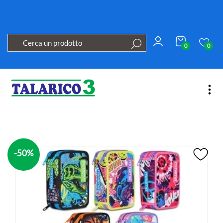
0
0
Open
-50%