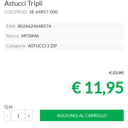
Astucci Tripli
COD.PROD:
SE-64857-000
EAN:
8026624648574
Marca:
MITAMA
Categoria:
ASTUCCI 3 ZIP
€ 23,90
€ 11,95
Q.tà
Quantità
AGGIUNGI AL CARRELLO