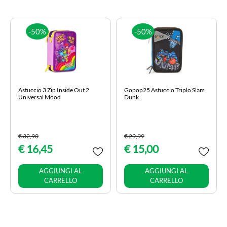
-50%
-50%
Astuccio 3 Zip Inside Out 2
Gopop25 Astuccio Triplo Slam
Universal Mood
Dunk
€ 32,90
€ 29,99
€ 16,45
€ 15,00
Quantità
Quantità
AGGIUNGI AL
AGGIUNGI AL
CARRELLO
CARRELLO